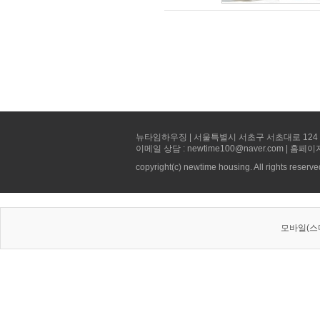
뉴타임하우징 | 서울특별시 서초구 서초대로 124 선빌딩 5층 
이메일 상담 : newtime100@naver.com | 홈페이
copyright(c) newtime housing. All rights reserve
모바일(스