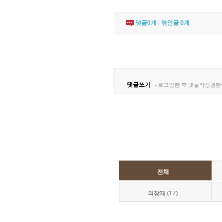
댓글
0
개
|
엮인글
0
개
전체
외장재 (17)