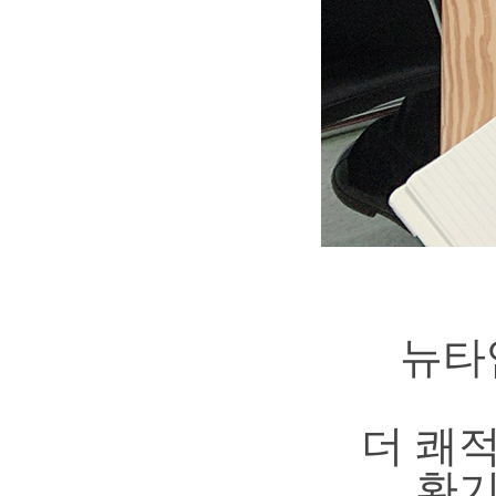
뉴타
더 쾌
환기