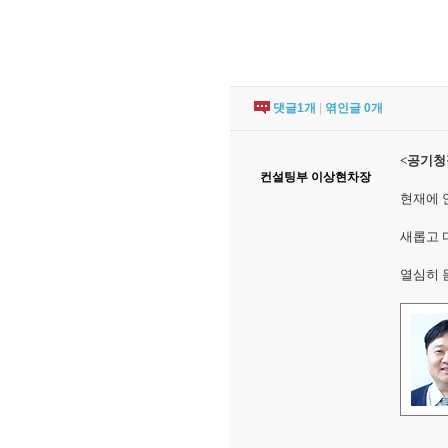
댓글
1
개
|
엮인글
0
개