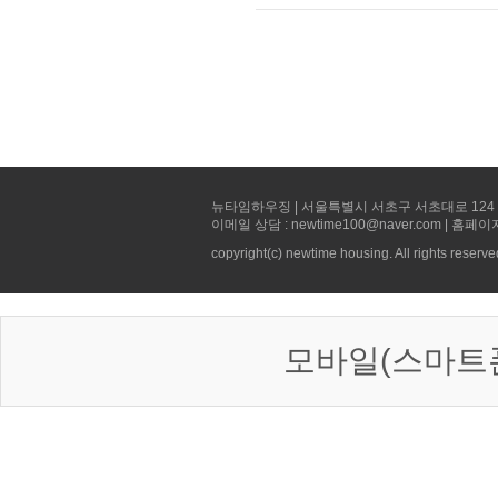
뉴타임하우징 | 서울특별시 서초구 서초대로 124 선빌딩 5층 
이메일 상담 : newtime100@naver.com | 홈페이
copyright(c) newtime housing. All rights reserve
모바일(스마트