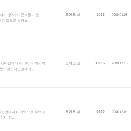
코에코
님
9076
어서 방2에서 콘트롤러 온도
2009.01.08
큼의 값으로 유량을
...
코에코
님
12652
반사단열재가 아니다. 반짝반짝
2008.12.15
서 동박열반사단열재라고
...
코에코
님
9290
-투습방수지 타이벡으로 주택에
2008.12.04
수지, 건
...