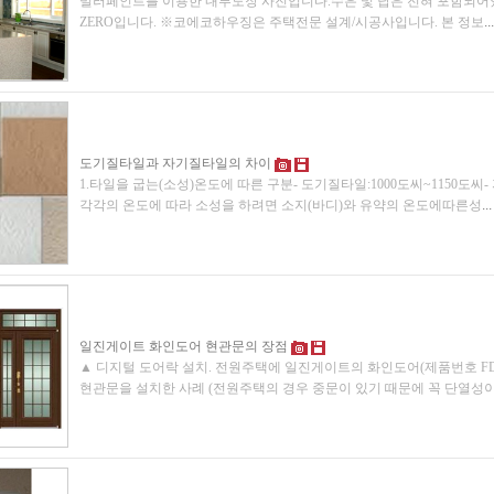
밀러페인트를 이용한 내부도장 사진입니다.수은 및 납은 전혀 포함되어있
ZERO입니다. ※코에코하우징은 주택전문 설계/시공사입니다. 본 정보
...
도기질타일과 자기질타일의 차이
1.타일을 굽는(소성)온도에 따른 구분- 도기질타일:1000도씨~1150도씨- 
각각의 온도에 따라 소성을 하려면 소지(바디)와 유약의 온도에따른성
...
일진게이트 화인도어 현관문의 장점
▲ 디지털 도어락 설치. 전원주택에 일진게이트의 화인도어(제품번호 FD 20
현관문을 설치한 사례 (전원주택의 경우 중문이 있기 때문에 꼭 단열성