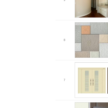
9
8
7