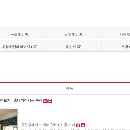
구조재 (10)
단열재 (13)
지붕재 
내장재/인테리어재 (10)
욕실재 (3)
조명 (
알아보기] -④내외장시공 과정
친환경페인트 밀러(Miller)시공 사례
[2]