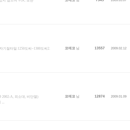
코에코
님
7345
지 않으며 VOC 또한
2009.05.07
코에코
님
13557
자기질타일:1250도씨~1300도씨2.
2009.02.12
코에코
님
12874
02-A, 외소대, 비단열)
2009.01.09
이
...