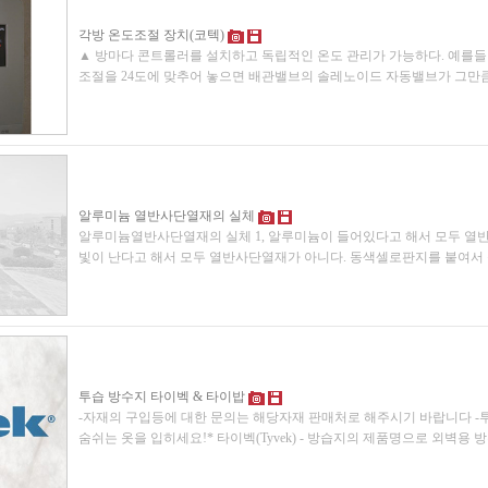
각방 온도조절 장치(코텍)
▲ 방마다 콘트롤러를 설치하고 독립적인 온도 관리가 가능하다. 예를들
조절을 24도에 맞추어 놓으면 배관밸브의 솔레노이드 자동밸브가 그만
알루미늄 열반사단열재의 실체
알루미늄열반사단열재의 실체 1, 알루미늄이 들어있다고 해서 모두 열
빛이 난다고 해서 모두 열반사단열재가 아니다. 동색셀로판지를 붙여
투습 방수지 타이벡 & 타이밥
-자재의 구입등에 대한 문의는 해당자재 판매처로 해주시기 바랍니다 
숨쉬는 옷을 입히세요!* 타이벡(Tyvek) - 방습지의 제품명으로 외벽용 방