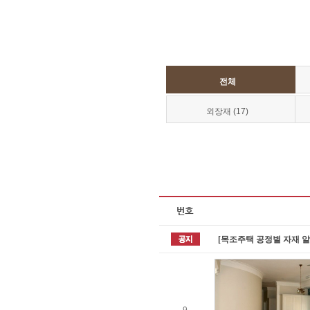
전체
외장재 (17)
[목조주택 공정별 자재 