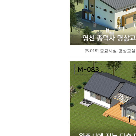
[S-019] 종교시설-명상교실 