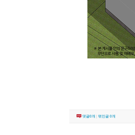
댓글
0
개
|
엮인글
0
개