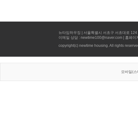
뉴타임하우징 | 서울특별시 서초구 서초대로 124 선빌딩 5층 
이메일 상담 : newtime100@naver.com | 홈페이
copyright(c) newtime housing. All rights reserve
모바일(스