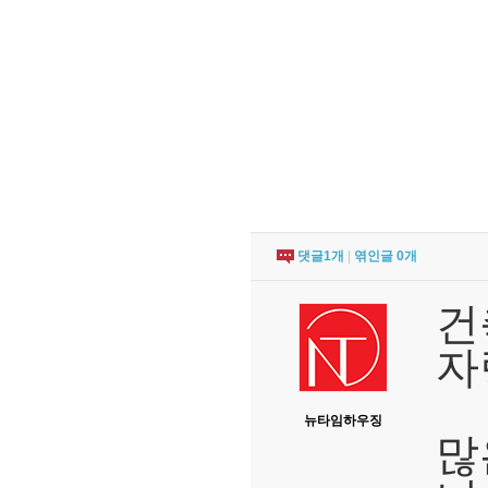
댓글
1
개
|
엮인글
0
개