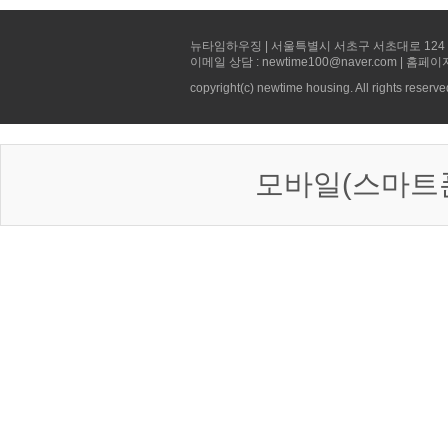
뉴타임하우징 | 서울특별시 서초구 서초대로 124 선빌딩 5층 
이메일 상담 : newtime100@naver.com | 홈페이
copyright(c) newtime housing. All rights reserve
모바일(스마트