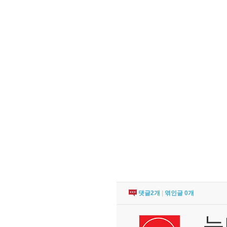
댓글
2
개
|
엮인글
0
개