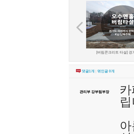
[버림콘크리트 타설] 경기
댓글
1
개
|
엮인글
0
개