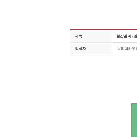
제목
월간빌더 7월
작성자
뉴타임하우
월간빌더 7월호에 실린 의정부 민락동