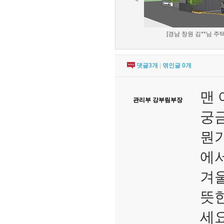
[경남 창원 김**님 주택
댓글
3
개
|
엮인글
0
개