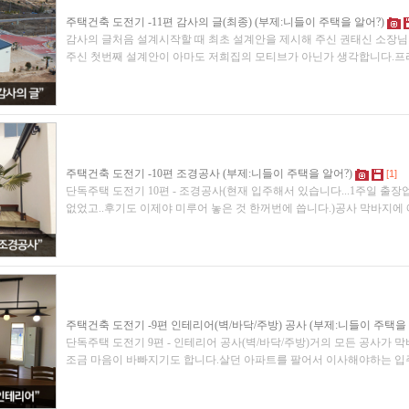
주택건축 도전기 -11편 감사의 글(최종) (부제:니들이 주택을 알어?)
감사의 글처음 설계시작할 때 최초 설계안을 제시해 주신 권태신 소장
주신 첫번째 설계안이 아마도 저희집의 모티브가 아닌가 생각합니다.
주택건축 도전기 -10편 조경공사 (부제:니들이 주택을 알어?)
[1]
단독주택 도전기 10편 - 조경공사(현재 입주해서 있습니다...1주일 출
없었고..후기도 이제야 미루어 놓은 것 한꺼번에 씁니다.)공사 막바지에
주택건축 도전기 -9편 인테리어(벽/바닥/주방) 공사 (부제:니들이 주택을 
단독주택 도전기 9편 - 인테리어 공사(벽/바닥/주방)거의 모든 공사가 
조금 마음이 바빠지기도 합니다.살던 아파트를 팔어서 이사해야하는 입