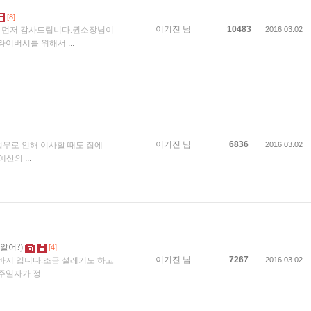
[8]
이기진
님
10483
님 먼저 감사드립니다.권소장님이
2016.03.02
프라이버시를 위해서
...
이기진
님
6836
장업무로 인해 이사할 때도 집에
2016.03.02
 예산의
...
알어?)
[4]
이기진
님
7267
막바지 입니다.조금 설레기도 하고
2016.03.02
주일자가 정
...