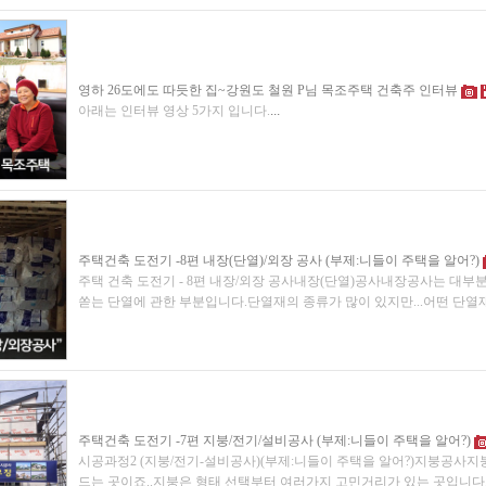
영하 26도에도 따듯한 집~강원도 철원 P님 목조주택 건축주 인터뷰
아래는 인터뷰 영상 5가지 입니다.
...
주택건축 도전기 -8편 내장(단열)/외장 공사 (부제:니들이 주택을 알어?)
주택 건축 도전기 - 8편 내장/외장 공사내장(단열)공사내장공사는 대부
쏟는 단열에 관한 부분입니다.단열재의 종류가 많이 있지만...어떤 단열
주택건축 도전기 -7편 지붕/전기/설비공사 (부제:니들이 주택을 알어?)
시공과정2 (지붕/전기-설비공사)(부제:니들이 주택을 알어?)지붕공사
드는 곳이죠..지붕은 형태 선택부터 여러가지 고민거리가 있는 곳입니다