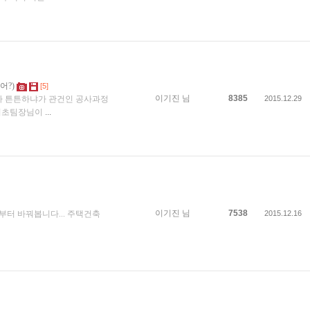
어?)
[5]
이기진
님
8385
마나 튼튼하냐가 관건인 공사과정
2015.12.29
.기초팀장님이
...
이기진
님
7538
부터 바꿔봅니다... 주택건축
2015.12.16