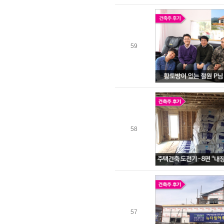
59
58
57