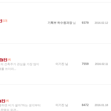
[13]
기획부 허수원과장
님
9379
2016.02.12
[4]
이기진
님
7559
분의 건축주가 관심을 가장 많이
2016.02.11
재를 쓰더라
...
[4]
이기진
님
8472
지붕하면 비가 샐까?하는 생각부터
2016.01.18
.주택의 외관
...