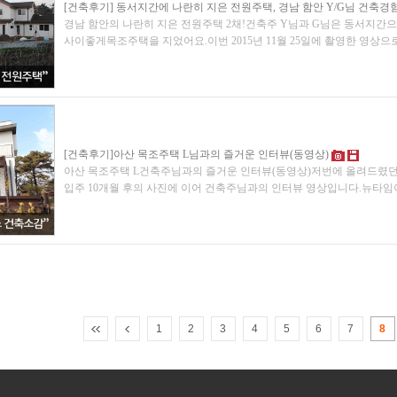
[건축후기] 동서지간에 나란히 지은 전원주택, 경남 함안 Y/G님 건축경
경남 함안의 나란히 지은 전원주택 2채!건축주 Y님과 G님은 동서지간으
사이좋게목조주택을 지었어요.이번 2015년 11월 25일에 촬영한 영상
[건축후기]아산 목조주택 L님과의 즐거운 인터뷰(동영상)
아산 목조주택 L건축주님과의 즐거운 인터뷰(동영상)저번에 올려드렸던
입주 10개월 후의 사진에 이어 건축주님과의 인터뷰 영상입니다.뉴타
1
2
3
4
5
6
7
8