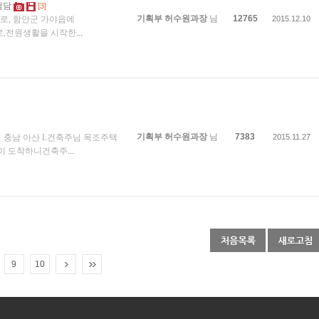
험담
[3]
기획부 허수원과장
님
12765
로, 함안군 가야읍에
2015.12.10
으로,전원생활을 시작한
...
기획부 허수원과장
님
7383
 충남 아산 L건축주님 목조주택
2015.11.27
임이 도착하니건축주
...
9
10