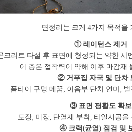
면정리는 크게 4가지 목적을 
① 레이턴스 제거
콘크리트 타설 후 표면에 형성되는 약한 시
이 층은 접착력이 약해 이후 마감재 
② 거푸집 자국 및 단차
폼타이 구멍 메꿈, 이음부 단차 연마, 벌집(
③ 표면 평활도 확보
도장, 미장, 단열재 부착, 타일시공을
④ 크랙(균열) 점검 및 