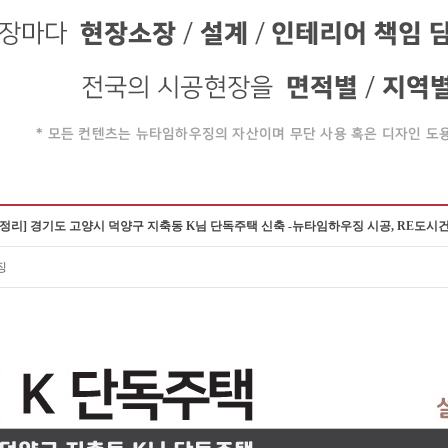
정리] 경기도 고양시 덕양구 지축동 K님 단독주택 신축 -뉴타임하우징 시공, RE도
징