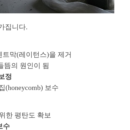
가집니다.
멘트막(레이턴스)을 제거
들뜸의 원인이 됨
 보정
honeycomb) 보수
 위한 평탄도 확보
보수