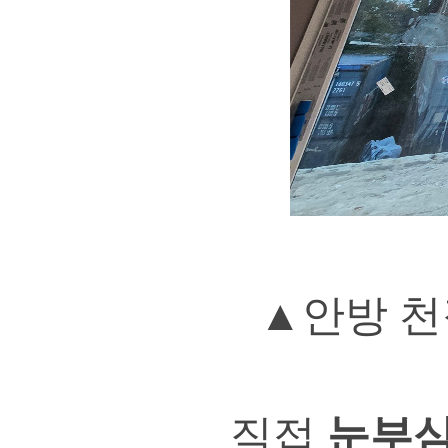
▲안방 천
직접
눈부심