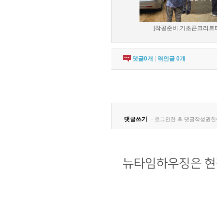
[착공준비,기초콘크리트타설
댓글
0
개
|
엮인글
0
개