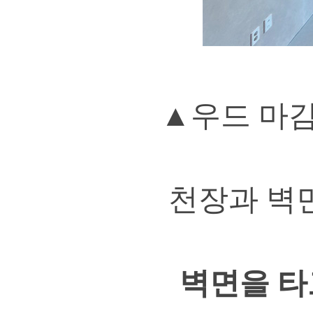
▲
우드 마감
천장과 벽
벽면을 타