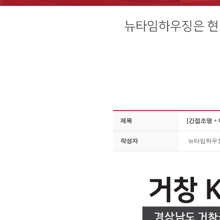
제목
[간접조명 +
작성자
뉴타임하우