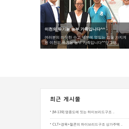
이천의 유기농 농부 가족입니다^^ -
여러분의 따뜻한 수고 덕분에 멋있는 집을 가지게
된 이천의 유기농 농부 가족입니다^^안그래..
[M-139] 영종도에 짓는 하이브리드구조 ..
CLT+경목+철콘의 하이브리드구조 상가주택 ..