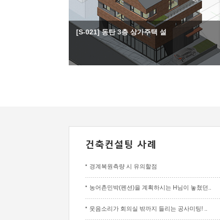
[S-021] 동탄 3층 상가주택 설
경계복원측량 시 유의할점
농어촌민박(펜션)을 계획하시는 H님이 놓쳤던..
웃음소리가 회의실 밖까지 들리는 공사미팅! ..