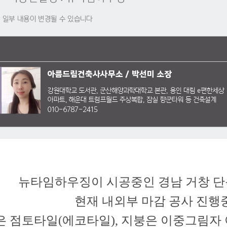
뉴타임하우징이 시공중인 경남 거창 단
현재 내외부 마감 공사 진행
은 점토타일(에코타일), 지붕은 이중그림자