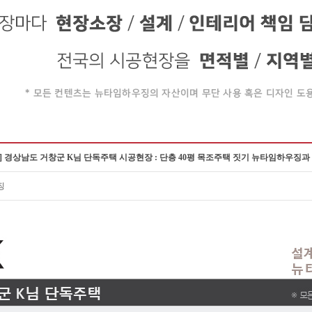
] 경상남도 거창군 K님 단독주택 시공현장 : 단층 40평 목조주택 짓기 뉴타임하우
징