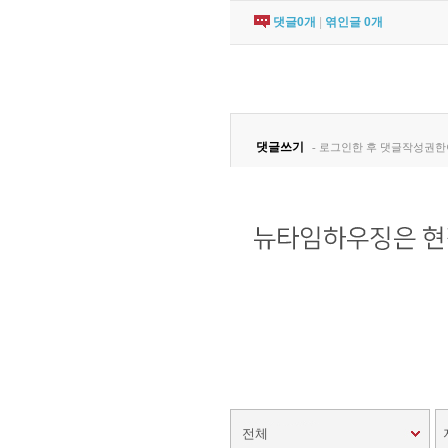
댓글
0
개
|
엮인글
0
개
전체