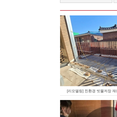
[리모델링] 친환경 빗물저장 재