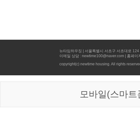
뉴타임하우징 | 서울특별시 서초구 서초대로 124 선빌딩 5층 
이메일 상담 : newtime100@naver.com | 홈페이
copyright(c) newtime housing. All rights reserve
모바일(스마트