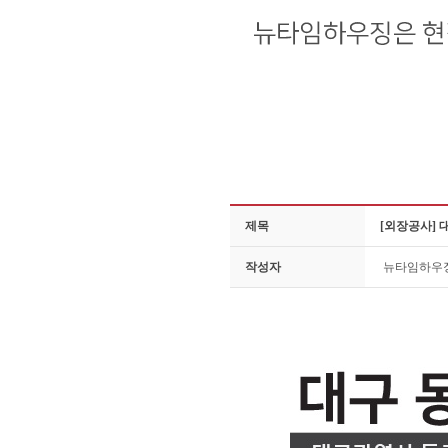
제목
[외장공사]
작성자
뉴타임하우