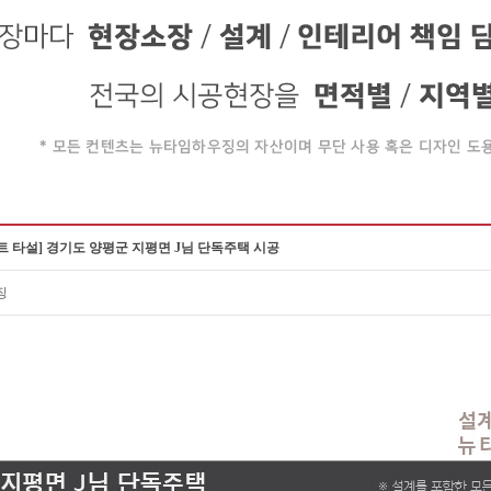
 타설] 경기도 양평군 지평면 J님 단독주택 시공
징