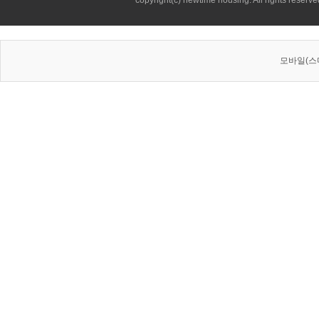
copyright(c) newtime housing. All rights reserve
모바일(스