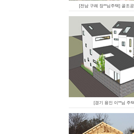
[전남 구례 장**님주택] 골조
[경기 용인 이**님 주