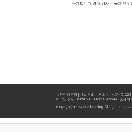
공개합니다.영차 영차 목골조 벽체
뉴타임하우징 | 서울특별시 서초구 서초대로 124 선빌딩 5층 
이메일 상담 : newtime100@naver.com | 홈페이
copyright(c) newtime housing. All rights reserve