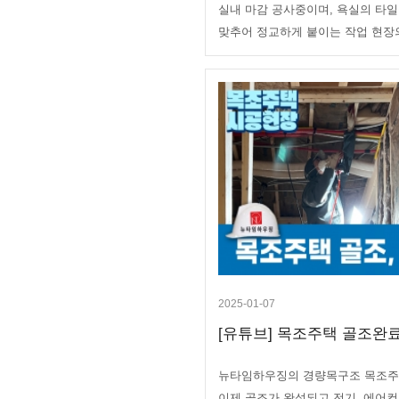
실내 마감 공사중이며, 욕실의 타일
맞추어 정교하게 붙이는 작업 현장
2025-01-07
[유튜브] 목조주택 골조완료!
뉴타임하우징의 경량목구조 목조주
이제 골조가 완성되고 전기, 에어컨