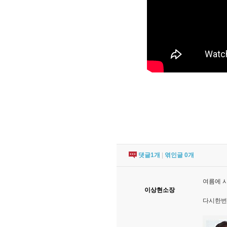
댓글
1
개
|
엮인글
0
개