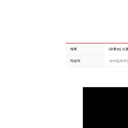
제목
[유튜브] 드
작성자
뉴타임하우