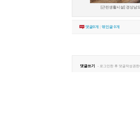
[근린생활시설] 경상남도 
댓글
0
개
|
엮인글
0
개