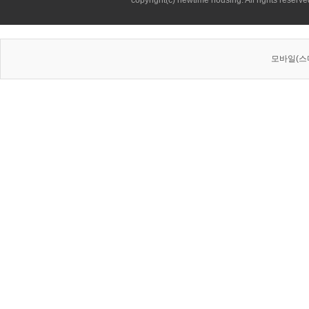
copyright(c) newtime housing. All rights reserve
모바일(스