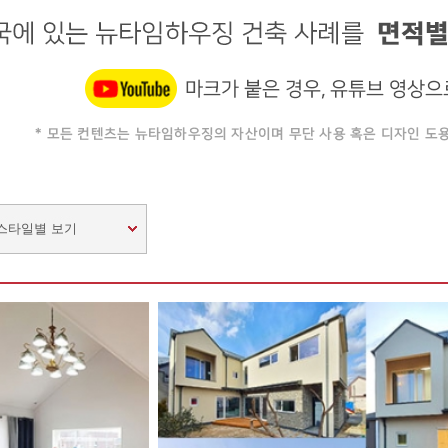
스타일별 보기