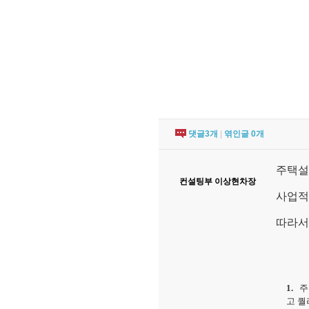
댓글
3
개
|
엮인글
0
개