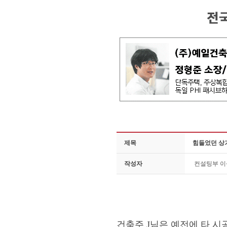
제목
힘들었던 상
작성자
컨설팅부 
건축주 J님은 예전에 타 