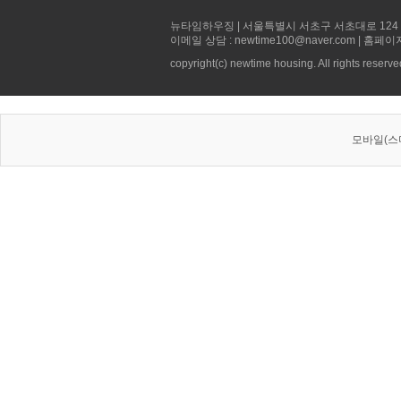
뉴타임하우징 | 서울특별시 서초구 서초대로 124 선빌딩 5층 
이메일 상담 : newtime100@naver.com | 홈페이
copyright(c) newtime housing. All rights reserve
모바일(스