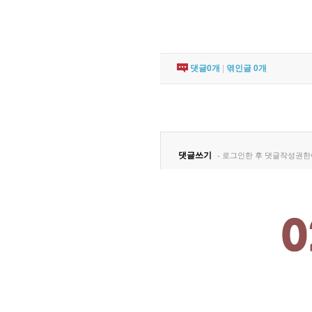
댓글
0
개
|
엮인글
0
개