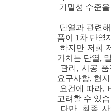
기밀성 수준을
단열과 관련해
폼이
1
차 단열
하지만 저희 
가치는 단열
,
관리
,
시공 품
요구사항
,
현지
요건에 따라
,
고려할 수 있
다만
,
최종 사