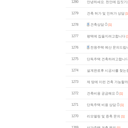
1280
안녕하세요. 천안에 집짓기
1279
건축 허가 및 인허가 상담
[1
1278
건축상담
[1]
1277
평택에 집을지려고합니다
[
1276
전원주택 예산 문의드립
1275
단독주택 건축하려고합니
1274
설계완료후 시공사를 찾는
1273
제 땅에 이런 건축 가능할
1272
건축비용 궁금해요
[1]
1271
단독주택 비용 상담
[1]
1270
리모델링 및 증축 문의
[1]
1269
상가주택 건축 문의
[1]