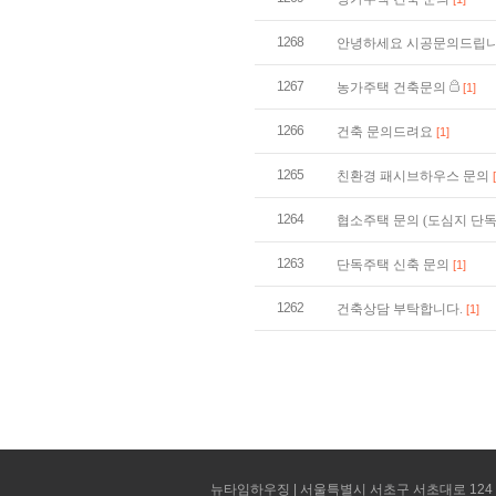
1268
안녕하세요 시공문의드립니
1267
농가주택 건축문의
[1]
1266
건축 문의드려요
[1]
1265
친환경 패시브하우스 문의
1264
협소주택 문의 (도심지 단
1263
단독주택 신축 문의
[1]
1262
건축상담 부탁합니다.
[1]
뉴타임하우징 | 서울특별시 서초구 서초대로 124 선빌딩 5층 