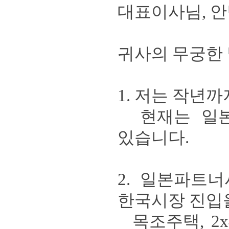
대표이사님
,
안
귀사의 무궁한
1.
저는
작년까
현재는 일
있습니다
.
2.
일본파트너
한국시장 진입
목조주택
, 2