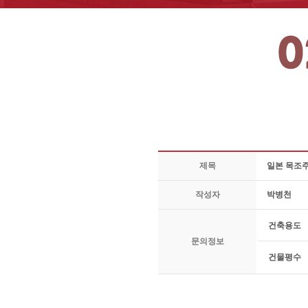
제목
일본 목조주
작성자
박병천
건축용도
문의정보
건물평수