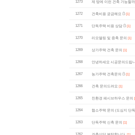
1273
제 땅에 이런 건축 가능할
1272
건축비용 궁금해요
[1]
1271
단독주택 비용 상담
[1]
1270
리모델링 및 증축 문의
[1]
1269
상가주택 건축 문의
[1]
1268
안녕하세요 시공문의드립니
1267
농가주택 건축문의
[1]
1266
건축 문의드려요
[1]
1265
친환경 패시브하우스 문의
1264
협소주택 문의 (도심지 단
1263
단독주택 신축 문의
[1]
1262
건축상담 부탁합니다.
[1]