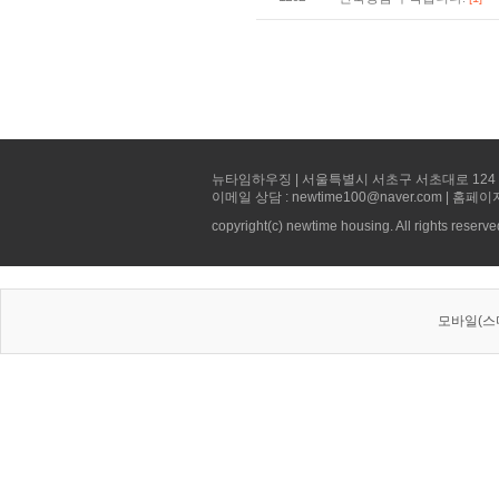
뉴타임하우징 | 서울특별시 서초구 서초대로 124 선빌딩 5층 
이메일 상담 : newtime100@naver.com | 홈페이
copyright(c) newtime housing. All rights reserve
모바일(스