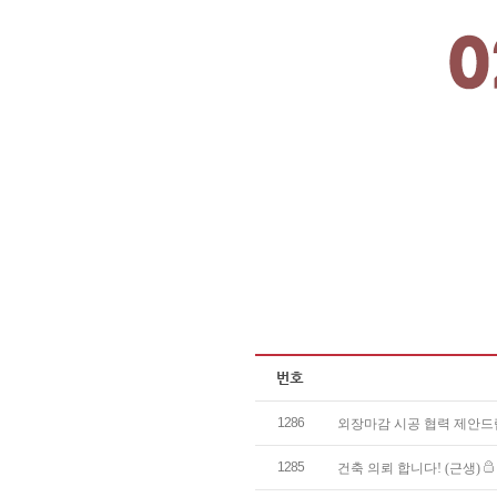
1286
외장마감 시공 협력 제안
1285
건축 의뢰 합니다! (근생)