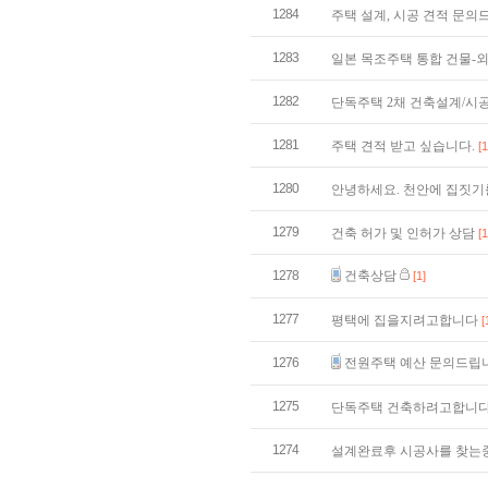
1284
주택 설계, 시공 견적 문
1283
일본 목조주택 통합 건물-
1282
단독주택 2채 건축설계/시
1281
주택 견적 받고 싶습니다.
[1
1280
안녕하세요. 천안에 집짓기
1279
건축 허가 및 인허가 상담
[1
1278
건축상담
[1]
1277
평택에 집을지려고합니다
[
1276
전원주택 예산 문의드립
1275
단독주택 건축하려고합니
1274
설계완료후 시공사를 찾는