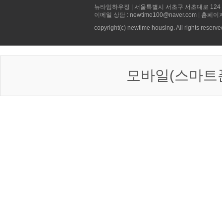
뉴타임하우징 | 서울특별시 서초구 서초대로 124 선빌딩 5층 
이메일 상담 : newtime100@naver.com | 홈페이
copyright(c) newtime housing. All rights reserve
모바일(스마트