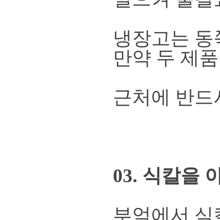
냉장고는 동
만약 두 제
근처에 반드
03. 식칼을
부엌에서 식