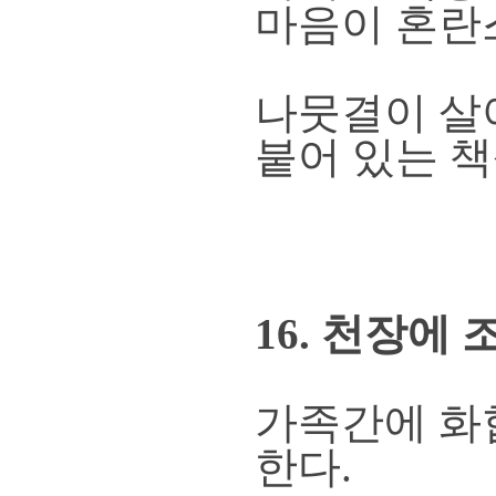
마음이 혼
나뭇결이 살
붙어 있는 책
16. 천장에
가족간에 화
한다.