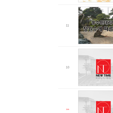
11
10
>>