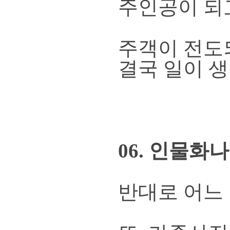
주인공이 되
주객이 전도
결국 일이 생
06. 인물화
반대로 어느 