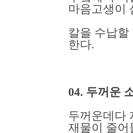
마음고생이 
칼을 수납할
한다.
04. 두꺼운
두꺼운데다 
재물이 줄어