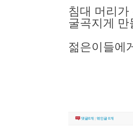
침대 머리가
굴곡지게 만들
젊은이들에게
댓글
0
개
|
엮인글
0
개