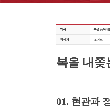
제목
복을 쫒아내
작성자
코에코
복을 내쫒
01. 현관과