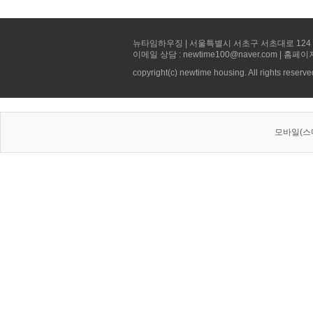
뉴타임하우징 | 서울특별시 서초구 서초대로 124 선빌딩 5층 
이메일 상담 : newtime100@naver.com | 홈페이
copyright(c) newtime housing. All rights reserve
모바일(스