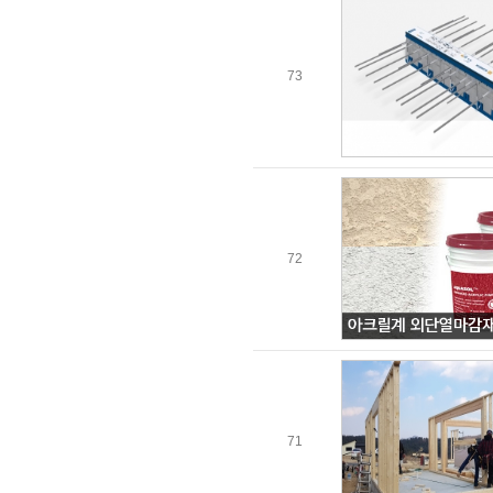
73
72
71