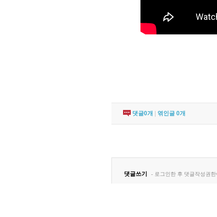
댓글
0
개
|
엮인글
0
개