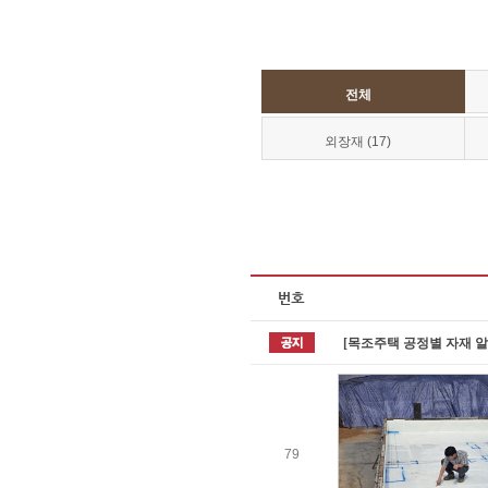
전체
외장재 (17)
[목조주택 공정별 자재 
79