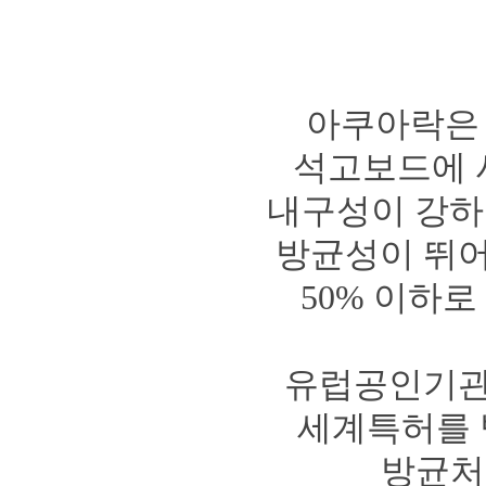
아쿠아락은 
석고보드에 
내구성이 강하
방균성이 뛰
50% 이하
유럽공인기관 
세계특허를 
방균처