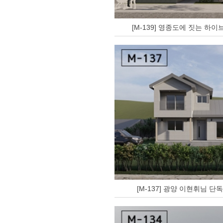
[M-139] 영종도에 짓는 하
[M-137] 광양 이현휘님 단독