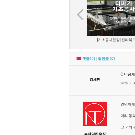
[기초공사현장] 전라북도 
댓글
2
개
|
엮인글
0
개