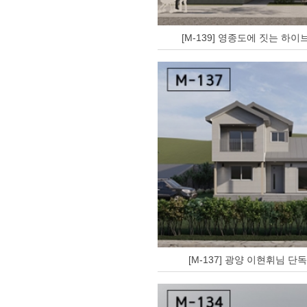
[M-139] 영종도에 짓는 하
[M-137] 광양 이현휘님 단독