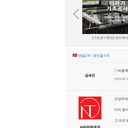
[기초공사현장] 전라북도 
댓글
2
개
|
엮인글
0
개