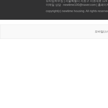
뉴타임하우징 | 서울특별시 서초구 서초대로 124 선빌딩 5층 
이메일 상담 : newtime100@naver.com | 홈페이
copyright(c) newtime housing. All rights reserve
모바일(스