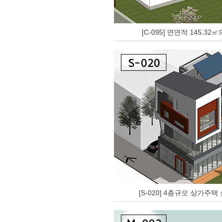
[C-095] 연면적 145.32
[S-020] 4층규모 상가주택 