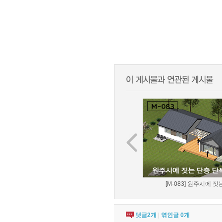
[M-083] 원주시에 짓는
댓글
2
개
|
엮인글
0
개