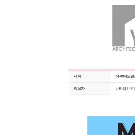
제목
[M-099]
작성자
뉴타임하우