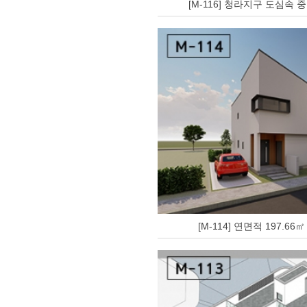
[M-116] 청라지구 도심속 중
[M-114] 연면적 197.66