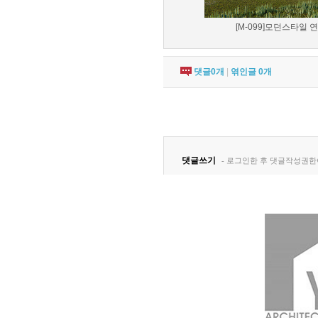
[M-099]모던스타일 연
댓글
0
개
|
엮인글
0
개