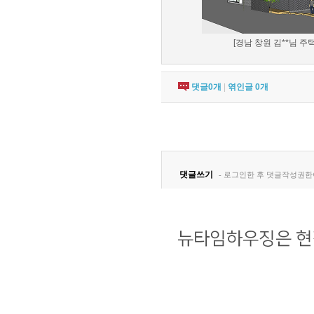
[경남 창원 김**님 주택
댓글
0
개
|
엮인글
0
개