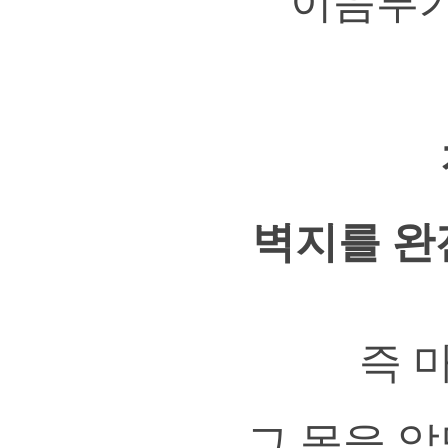
이음부가
벽지를 완
즉 
그 몫을 