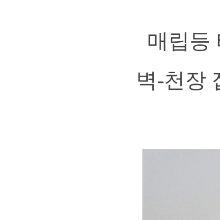
매립등 
벽-천장