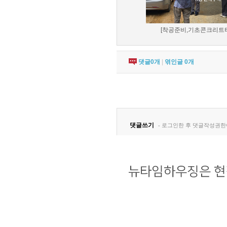
[착공준비,기초콘크리트타설
댓글
0
개
|
엮인글
0
개