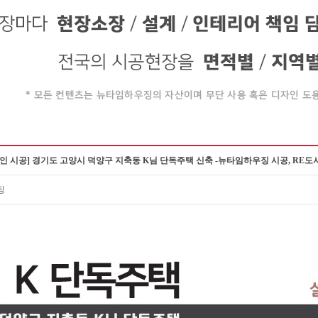
인 시공] 경기도 고양시 덕양구 지축동 K님 단독주택 신축 -뉴타임하우징 시공, R
징