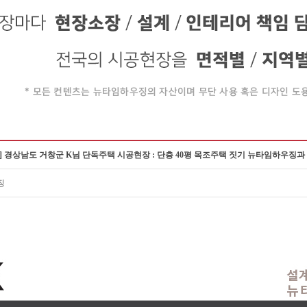
] 경상남도 거창군 K님 단독주택 시공현장 : 단층 40평 목조주택 짓기 뉴타임하우
징