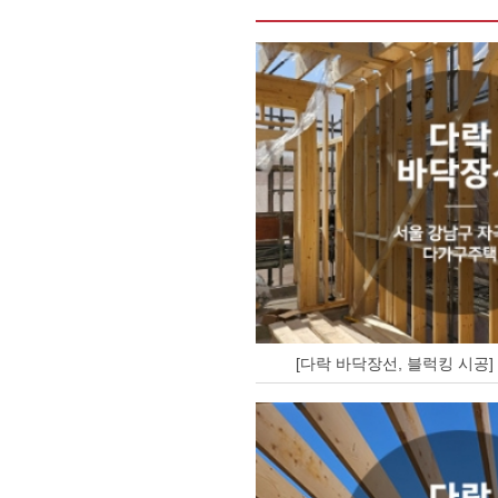
[다락 바닥장선, 블럭킹 시공]