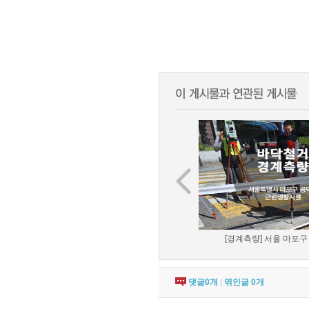
[경계측량] 서울 마포구 
댓글
0
개
|
엮인글
0
개