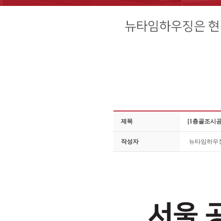
제목
[1층골조시
작성자
뉴타임하우