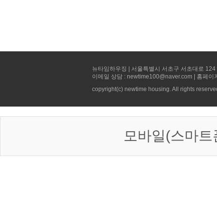
뉴타임하우징 | 서울특별시 서초구 서초대로 124 선빌딩 5층 
이메일 상담 : newtime100@naver.com | 홈페이
copyright(c) newtime housing. All rights reserve
모바일(스마트