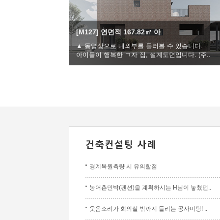
[M127] 연면적 167.82㎡ 아
▲ 동영상으로 내외부를 둘러볼 수 있습니다.
아이들이 행복한 ㄱ자 집, 설계도면입니다. (주..
경계복원측량 시 유의할점
농어촌민박(펜션)을 계획하시는 H님이 놓쳤던..
웃음소리가 회의실 밖까지 들리는 공사미팅! ..