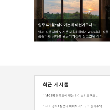
입주 6개월~살아가는게 이런거구나 느
벌써 집을지어 이사온지 6개월이지났습니다. 집을
꼼꼼하게 짓다본 완공되기전에 살고있던 아파..
[M-139] 영종도에 짓는 하이브리드구조 ..
CLT+경목+철콘의 하이브리드구조 상가주택 ..