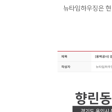
제목
[옹벽공사]
작성자
뉴타임하우