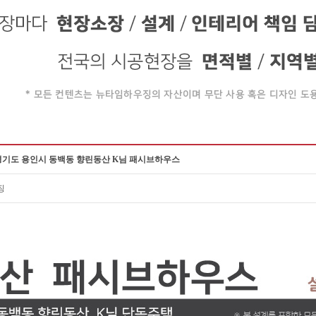
 경기도 용인시 동백동 향린동산 K님 패시브하우스
징