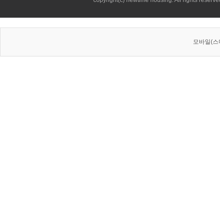
copyright(c) newtime housing. All rights reserve
모바일(스