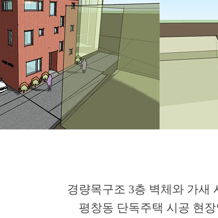
경량목구조 3층 벽체와 가새
평창동 단독주택 시공 현장