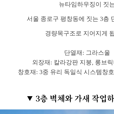
뉴타임하우징이 짓
서울 종로구 평창동에 짓는 3층
경량목구조로 지어지게 됩
단열재: 그라스울
외장재: 칼라강판 지붕, 롱브
창호재: 3중 유리 독일식 시스템창호